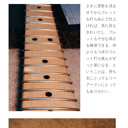
さきに塗装を済ま
せてからフレット
を打ち込んで仕上
げれば、見た目も
きれいだし、フレ
ットも十分な高さ
を確保できる。何
よりもつぎのフレ
ット打ち換えがず
っと楽になる、と
いうことは、持ち
主にとってもリペ
アーマンにとって
もありがたい。