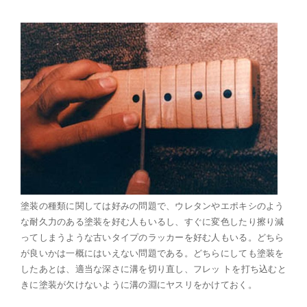
塗装の種類に関しては好みの問題で、ウレタンやエポキシのよう
な耐久力のある塗装を好む人もいるし、すぐに変色したり擦り減
ってしまうような古いタイプのラッカーを好む人もいる。どちら
が良いかは一概にはいえない問題である。どちらにしても塗装を
したあとは、適当な深さに溝を切り直し、フレッ トを打ち込むと
きに塗装が欠けないように溝の淵にヤスリをかけておく。