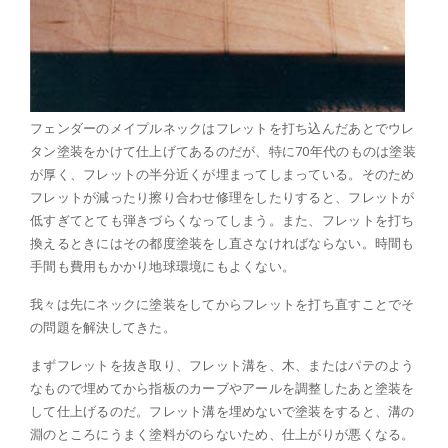
フェンダーのメイプルネックはフレットを打ち込んだあとでウレ
タン塗装をかけて仕上げてあるのだが、特に70年代のものは塗装
が厚く、フレットの半分近くが埋まってしまっている。そのため
フレットが減ったり擦り合わせ修理をしたりすると、フレットが
低すぎてとても弾きづらくなってしまう。また、フレットを打ち
換えるときにはその都度塗装をし直さなければならない。時間も
手間も費用もかかり地球環境にもよくない。
我々は先にネックに塗装をしてからフレットを打ち直すことでそ
の問題を解決してきた。
まずフレットを抜き取り、フレット溝を、木、またはパテのよう
なもので埋めてから指板のカーブやアールを調整したあと塗装を
して仕上げるのだ。フレット溝を埋めないで塗装をすると、溝の
淵のところにうまく塗料がのらないため、仕上がりが悪くなる。