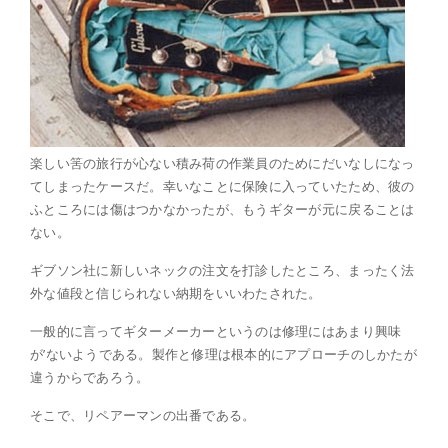
楽しい筈の旅行が心ない積み荷の作業員のためにだいなしになっ
てしまったケースだ。幸いなことに保険に入っていたため、彼の
ふところには傷はつかなかったが、もうギターが元に戻ることは
ない。
ギブソン社に新しいネックの注文を打診したところ、まったく法
外な値段と信じられない納期をいいわたされた。
一般的に言ってギターメーカーというのは修理にはあまり興味
が’ないようである。製作と修理は根本的にアプローチのしかたが
違うからであろう。
そこで、リペアーマンの出番である。