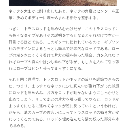
ネックを大まかに削り出したあと、ネックの角度とセンターを正
確に決めてボディーに埋め込まれる部分を整形する。
つぎに、トラスロッドを埋め込むわけだが、このトラスロッドに
も色々なタイプがありその説明をするとなるとそれだけで本が一
冊書けるほどである。このギターに使われているのは、ギブソン
社のデザインによるもっとも簡単で効果的なロッドである。ロー
プの端を木にくくり着けて片方の端を持った場合、力を入れなけ
ればロープの真ん中は少し垂れ下がるが、もし力を入れて引っ張
ればロープはピンと張ってまっすぐになる。
それと同じ原理で、トラスロッドがネックの反りを調節できるの
だ。つまり、まっすぐなネックに少し真ん中が垂れ下がった状態
にロッドを埋め込み、片方をロッドが動かないようにしっかりと
止めてしまう。そしてあとの片方を引っ張ってやると、ロッドが
まっすぐになるに連れてネックが逆に反っていくというわけだ。
だから、溝のカーブの度合いによってトラスロッドの効き方が変
わってくるのである。ロッドを埋め込んだら溝の残った部分を木
で埋める。