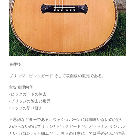
修理後
ブリッジ、ピックガード そして表面板の復元である。
主な修理内容
•ピックガードの除去
•ブリッジの除去と複元
•トップの塗り替え
不思議なギターである。ウォシュバーンには間違いないのだが、
わからないのはブリッジとピックガードだ。どちらもオリジナル
というには少々不細工だし、素人の仕事にしては手の込んだ作品