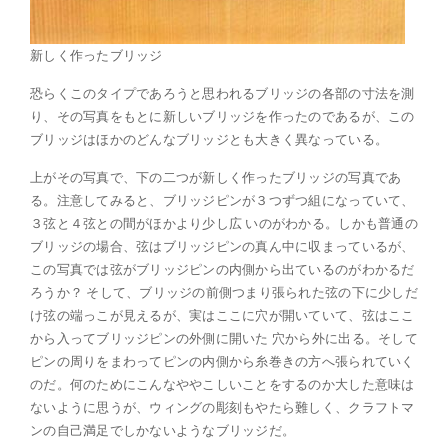
新しく作ったブリッジ
恐らくこのタイプであろうと思われるブリッジの各部の寸法を測
り、その写真をもとに新しいブリッジを作ったのであるが、この
ブリッジはほかのどんなブリッジとも大きく異なっている。
上がその写真で、下の二つが新しく作ったブリッジの写真であ
る。注意してみると、ブリッジピンが３つずつ組になっていて、
３弦と４弦との間がほかより少し広 いのがわかる。しかも普通の
ブリッジの場合、弦はブリッジピンの真ん中に収まっているが、
この写真では弦がブリッジピンの内側から出ているのがわかるだ
ろうか？ そして、ブリッジの前側つまり張られた弦の下に少しだ
け弦の端っこが見えるが、実はここに穴が開いていて、弦はここ
から入ってブリッジピンの外側に開いた 穴から外に出る。そして
ピンの周りをまわってピンの内側から糸巻きの方へ張られていく
のだ。何のためにこんなややこしいことをするのか大した意味は
ないように思うが、ウィングの彫刻もやたら難しく、クラフトマ
ンの自己満足でしかないようなブリッジだ。