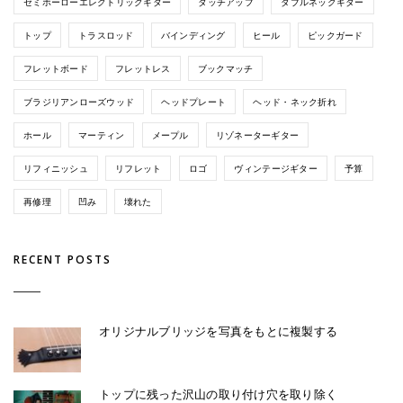
セミホーローエレクトリックギター
タッチアップ
ダブルネックギター
トップ
トラスロッド
バインディング
ヒール
ピックガード
フレットボード
フレットレス
ブックマッチ
ブラジリアンローズウッド
ヘッドプレート
ヘッド・ネック折れ
ホール
マーティン
メープル
リゾネーターギター
リフィニッシュ
リフレット
ロゴ
ヴィンテージギター
予算
再修理
凹み
壊れた
RECENT POSTS
オリジナルブリッジを写真をもとに複製する
トップに残った沢山の取り付け穴を取り除く