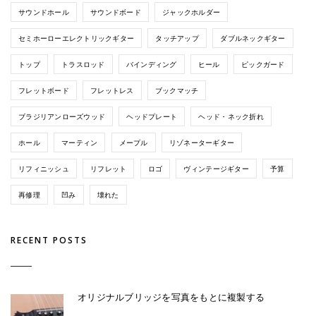
サウンドホール
サウンドボード
ジャックホルダー
セミホーローエレクトリックギター
タッチアップ
ダブルネックギター
トップ
トラスロッド
バインディング
ヒール
ピックガード
フレットボード
フレットレス
ブックマッチ
ブラジリアンローズウッド
ヘッドプレート
ヘッド・ネック折れ
ホール
マーティン
メープル
リゾネーターギター
リフィニッシュ
リフレット
ロゴ
ヴィンテージギター
予算
再修理
凹み
壊れた
RECENT POSTS
オリジナルブリッジを写真をもとに複製する